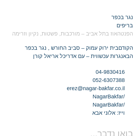
בכפר
ים
אוז בתל אביב – מורכבות, פשטות, נקיון וזרימה
ם
בית ירוק עמוק – סביב החורש , נגר בכפר
גרות עכשווית – עם אדריכל אריאל קורן
04-983041
052-630738
erez@nagar-bakfar.co.i
יז: אלוני אבא
ו נדבר...