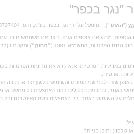
 "נגר בכפר"
ww
("
האתר
"), המופעל על ידי נגר בכפר בע"מ, ח.פ. 513727404 ("
אוספים, מדוע אנו אוספים אותו, כיצד אנו משתמשים בו, עם מי
 הגנת הפרטיות, התשמ"א-1981 (״
החוק
״) ותקנותיו (לרבות תי
ים במדיניות הפרטיות. אנא קרא את מדיניות הפרטיות בקפי
יות הפרטיות.
אופן שווה לבני שני המינים והשימוש בלשון זכר או נקבה הו
ימוש באתר, ובתכנים הכלולים בהם באמצעות כל מחשב או מכ
 חלים על השימוש באתר, בין באמצעות רשת האינטרנט ובין 
יל:
 טלפון) ותוכן פנייתך.