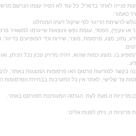
ות פנייה לאתר בדוא"ל. כל עוד לא הסיר עצמו הנרשם מרשי
ר כאמור.
לש לרשימת הדיוור לפי שיקול דעתו המוחלט.
ר או עקיף), הפסד, עגמת נפש והוצאות שייגרמו למשאיר פר
ע, נתון, מצג, פרסומת, מוצר, שירות וכד' המופיעים בדיוור.
טים.
ופיע בו, מוצע כמות שהוא, ויהיה מדויק ונכון ככל הניתן, ואול
דע.
נה בקשר למודעות פרסום ו/או פרסומות המוצגות באתר, לרב
סות צד שלישי, לאתר אין כל התערבות בבחירת הפרסומות המו
ן מדיניות זו מעת לעת. הגרסה המעודכנת תפורסם באתר.
פרטיות זו, ניתן לפנות אלינו: