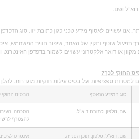
דוא"ל ושם.
סוף מידע טכני כגון כתובת IP, סוג הדפדפן, מערכת הפעלה, זמני כניסה ודפים נצפים.
רך תפעול שוטף ותקין של האתר, שיפור חווית המשתמש, איס
 מקוון או דואר אלקטרוני עשויים לשמור בדפדפן האינטרנט 
יס החוקי לכך?
 למטרות ספציפיות ועל בסיס עילות חוקיות מוגדרות. להלן 
סוג המידע הנאסף
הבסיס החוקי ל
שם, טלפון וכתובת דוא"ל.
הסכמה: העיבו
להצטרף לרשימת
שם, דוא"ל, טלפון, תוכן הפנייה.
אינטרס לגיטימי