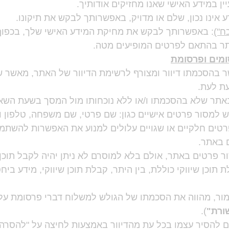
ין במידע האישי שאנו מחזיקים אודותיך.
 אינו נכון, שלם או מדויק, באפשרותך לבקש את תיקונו.
ח")
: באפשרותך לבקש את מחיקת המידע האישי שלך, בכפוף
אתר בהתאם לפרטים המופיעים מטה.
ומים ופרסומת
בהסכמתו דיוור ומצורף לרשימת הדיוור של האתר, מאשר שי
ת לעת.
אתר שלא בהסכמתו ו/או ללא נוכחותו מול המסך בשעת השא
מסור פרטים אישיים כגון: שם פרטי, שם משפחה, טלפון וכן
טים חלקיים או שגויים עלולים למנוע את האפשרות להשתמ
 באתר.
ור פרטים באתר, אולם בלא למוסרם לא ניתן יהיה לקבל תוכן 
וכן שיווקי כוללת, בין היתר, קבלת תוכן שיווקי, מידע ביח
כאמור, מהווה את הסכמתו של הגולש למשלוח דברי פרסומת על-
ורת"
).
 להסיר עצמו בכל עת מהדיוור באמצעות לחיצה על "להסרה 