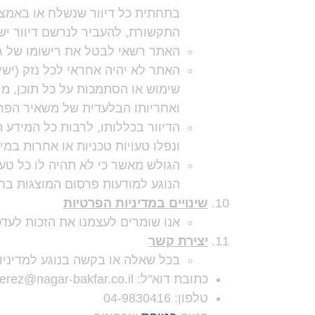
בתחתית כל דיוור שנשלח או באמצע
התקשורת, להעביר לנרשם דיוור ישי
האתר רשאי לבטל את רישומו של גו
האתר לא יהיה אחראי לכל נזק (ישי
שימוש או הסתמכות על כל תוכן, מיד
ואחריותו הבלעדית של משאיר הפר
הדיוור בכללותו, לרבות כל המידע המ
ונפלו טעויות טכניות או אחרות במי
הגולש מאשר כי לא תהיה לו כל טע
הנוגע למודעות פרסום המוצגות בח
שינויים במדיניות הפרטיות
אנו שומרים לעצמנו את הזכות לעדכ
יצירת קשר
בכל שאלה או בקשה בנוגע למדיניות 
כתובת דוא"ל: erez@nagar-bakfar.co.il
טלפון: 04-9830416