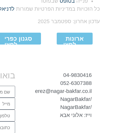
פנייה
בטופס
שבפוטר
כל הזכויות במדיניות הפרטיות שמורות
לדניאל 
עדכון אחרון: ספטמבר 2025
ארונות
סגנון כפרי
לחצו
לחצו
לצפייה
לצפייה
בעבודות
בעבודות
בואו 
04-9830416
052-6307388
erez@nagar-bakfar.co.il
/NagarBakfar
/NagarBakfar
וייז: אלוני אבא