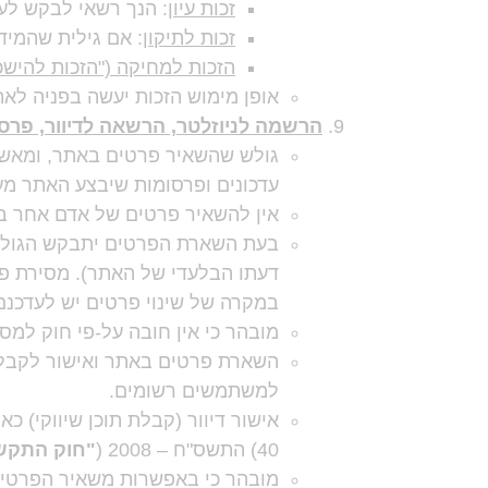
זכות עיון
: הנך רשאי לבקש לעי
זכות לתיקון
: אם גילית שהמידע
הזכות למחיקה ("הזכות להישכ
אופן מימוש הזכות יעשה בפניה ל
הרשמה לניוזלטר, הרשאה לדיוור, פרס
גולש שהשאיר פרטים באתר, ומאשר 
עדכונים ופרסומות שיבצע האתר מע
אין להשאיר פרטים של אדם אחר ב
בעת השארת הפרטים יתבקש הגולש ל
דעתו הבלעדי של האתר). מסירת פר
במקרה של שינוי פרטים יש לעדכנם
מובהר כי אין חובה על-פי חוק למס
השארת פרטים באתר ואישור לקבלת ת
למשתמשים רשומים.
אישור דיוור (קבלת תוכן שיווקי) 
40) התשס"ח – 2008 (
"חוק התקש
מובהר כי באפשרות משאיר הפרטים