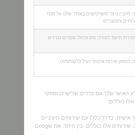
י: להבין כיצד משתמשים באתר שלנו על מנת
תים והמוצרים.
מירת תיעוד לצורכי מס וניהול ספרים כנדרש
: לספק שירות איכותי ויעיל ללקוחותינו.
דע האישי שלך עם צדדים שלישיים וספקי
לו כוללים:
 אישית, בדרך כלל) עם שירותים חיצוניים
המסייעים לנו להבין את אופן השימוש באתר, לשפר את השירותים ולהתאים מודעות פרסום. שירותים אלו כוללים, בין היתר, את Google